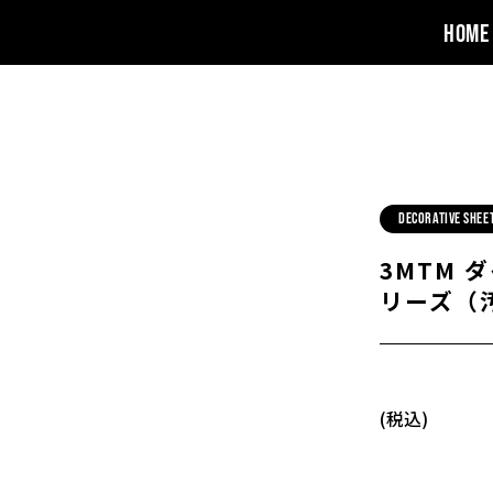
HOME
DECORATIVE SHEE
3MTM 
リーズ（
(税込)